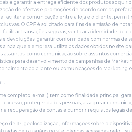
ais e garantir a entrega eficiente dos produtos adquiri
zação de ofertas e promoções de acordo com as preferênc
ra facilitar a comunicação entre a loja e o cliente, permi
usivas. O CPF é solicitado para fins de emissão de nota f
 facilitar transações seguras, verificar a identidade do 
s e devoluções, garantir conformidade com normas de se
s ainda que a empresa utiliza os dados obtidos no site 
s assuntos, como comunicação sobre assuntos comerciais
atísticas para desenvolvimento de campanhas de Marketin
, atendimento ao cliente ou comunicações de Marketing e
l.
me completo, e-mail) tem como finalidade principal garan
ar o acesso, proteger dados pessoais, assegurar comunica
itar a recuperação de contas e cumprir requisitos legais d
ço de IP, geolocalização, informações sobre o dispositiv
tuadas pelo usuário no site, páginas acessadas pelo usuá