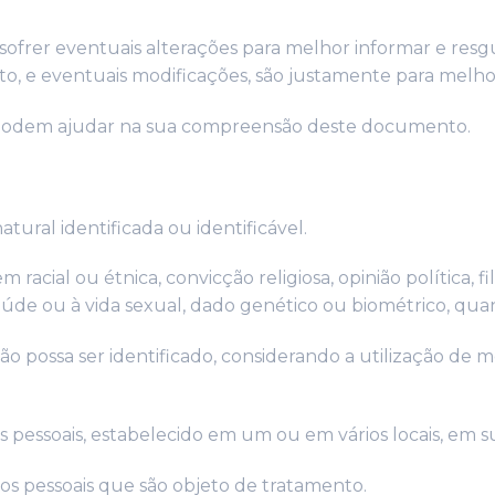
rer eventuais alterações para melhor informar e resguar
o, e eventuais modificações, são justamente para melho
e podem ajudar na sua compreensão deste documento.
tural identificada ou identificável.
racial ou étnica, convicção religiosa, opinião política, f
à saúde ou à vida sexual, dado genético ou biométrico, q
ão possa ser identificado, considerando a utilização de m
pessoais, estabelecido em um ou em vários locais, em su
os pessoais que são objeto de tratamento.