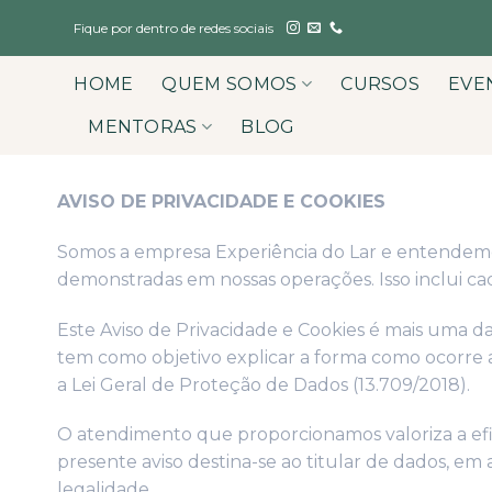
Skip
Fique por dentro de redes sociais
to
content
HOME
QUEM SOMOS
CURSOS
EVE
MENTORAS
BLOG
AVISO DE PRIVACIDADE E COOKIES
Somos a empresa Experiência do Lar e entendemo
demonstradas em nossas operações. Isso inclui cada
Este Aviso de Privacidade e Cookies é mais uma d
tem como objetivo explicar a forma como ocorre 
a Lei Geral de Proteção de Dados (13.709/2018).
O atendimento que proporcionamos valoriza a efi
presente aviso destina-se ao titular de dados, em
legalidade.