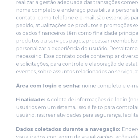
realizar a gestão adequada das transações comerci
nome completo e endereço possibilita a personali
contato, como telefone e e-mail, são essenciais pa
pedido, atualizações de produtos e promoções excl
os dados financeiros
têm como finalidade principal
produtos ou serviços pagos, processar reembolso
personalizar a experiência do usuário. Ressaltamo
necessário. Esse contato pode contemplar diverso
e solicitações, para controle e elaboração de est
eventos, sobre assuntos relacionados ao serviço
Área com login e senha:
nome completo e e-mai
Finalidade:
A coleta de informações de login (no
usuários em um sistema. Isso é feito para control
usuário, rastrear atividades para segurança, facil
Dados coletados durante a navegação:
Endere
visualizados, contagem de visualizações, ações efe