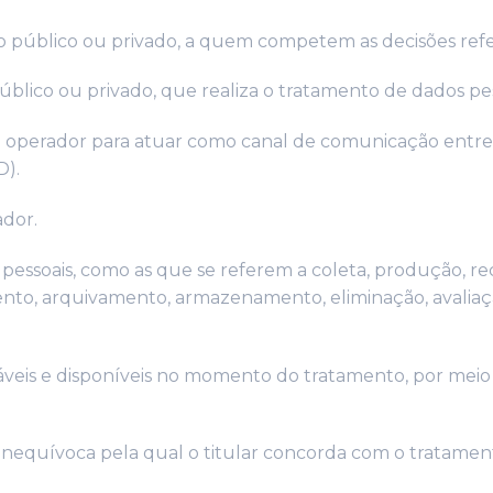
ito público ou privado, a quem competem as decisões ref
 público ou privado, que realiza o tratamento de dados 
 operador para atuar como canal de comunicação entre o
D).
ador.
essoais, como as que se referem a coleta, produção, recep
ento, arquivamento, armazenamento, eliminação, avaliaç
oáveis e disponíveis no momento do tratamento, por meio
 inequívoca pela qual o titular concorda com o tratamen