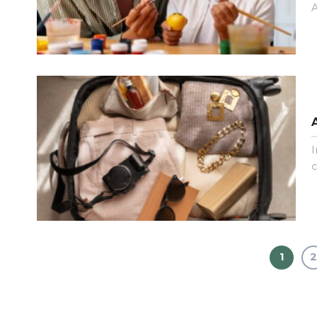
A
I
c
1
2