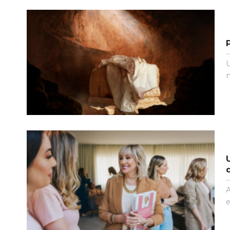
U
m
A
e