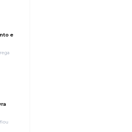
nto e
rrega
vra
fiou