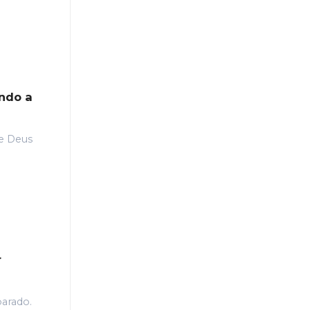
ando a
e Deus
r
parado.