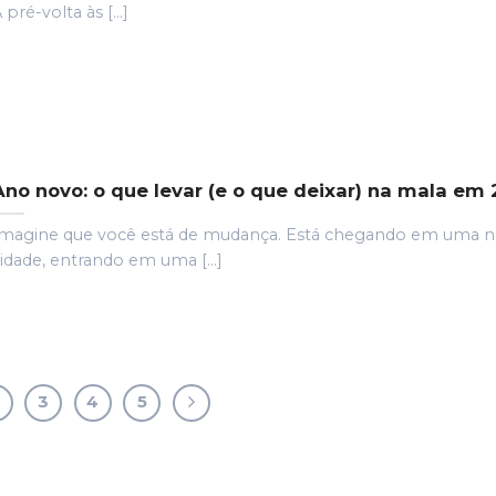
 pré-volta às [...]
Ano novo: o que levar (e o que deixar) na mala em
magine que você está de mudança. Está chegando em uma 
idade, entrando em uma [...]
3
4
5