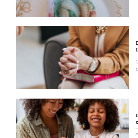
O
p
A