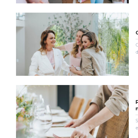
O
d
e