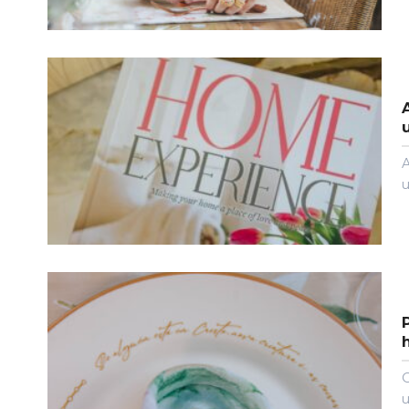
A
u
O
u