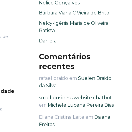
Nelice Gonçalves
Bárbara Viana C Vieira de Brito
Nelcy-Igênia Maria de Oliveira
Batista
o de
Daniela
Comentários
recentes
rafael braido
em
Suelen Braido
da Silva
idade
small business website chatbot
em
Michele Lucena Pereira Dias
ra
Eliane Cristina Leite
em
Daiana
Freitas