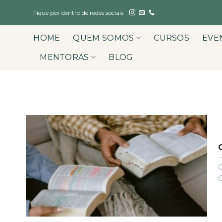
Skip
Fique por dentro de redes sociais
to
content
HOME
QUEM SOMOS
CURSOS
EVE
MENTORAS
BLOG
Q
G