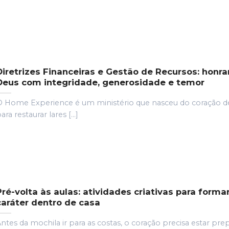
Diretrizes Financeiras e Gestão de Recursos: honr
Deus com integridade, generosidade e temor
 Home Experience é um ministério que nasceu do coração d
ara restaurar lares [...]
Pré-volta às aulas: atividades criativas para forma
caráter dentro de casa
ntes da mochila ir para as costas, o coração precisa estar pre