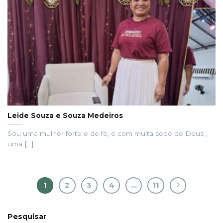
Leide Souza e Souza Medeiros
Sou uma mulher forte e de fé, e com muita sede de Deus ,
uma [...]
1
2
3
4
…
11
Pesquisar