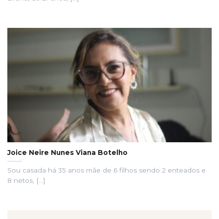
Joice Neire Nunes Viana Botelho
Sou casada há 35 anos mãe de 6 filhos sendo 2 enteados e
8 netos, [...]