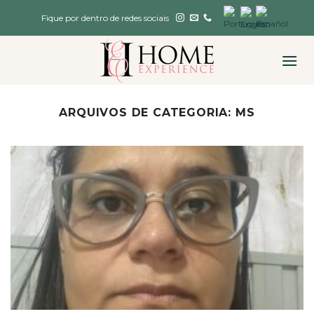
Skip
Fique por dentro de redes sociais
to
content
ARQUIVOS DE CATEGORIA:
MS