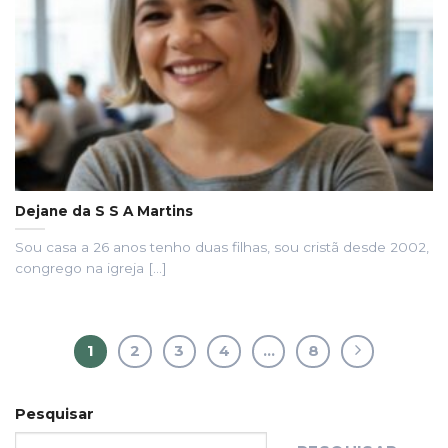
Dejane da S S A Martins
Sou casa a 26 anos tenho duas filhas, sou cristã desde 2002,
congrego na igreja [...]
1
2
3
4
…
8
Pesquisar