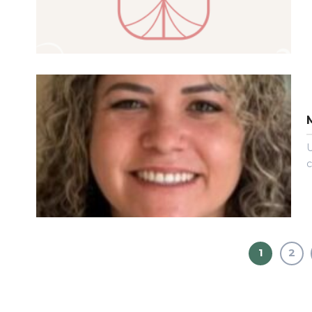
U
c
1
2