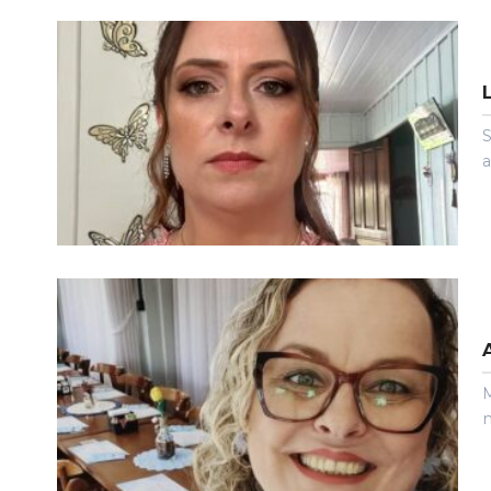
S
a
M
m