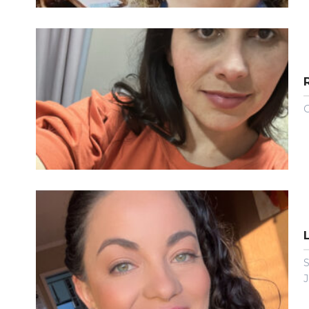
C
S
J