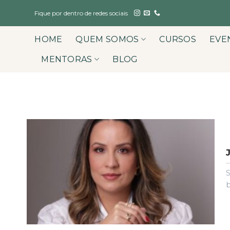
Skip
Fique por dentro de redes sociais
to
content
HOME
QUEM SOMOS
CURSOS
EVE
MENTORAS
BLOG
S
b