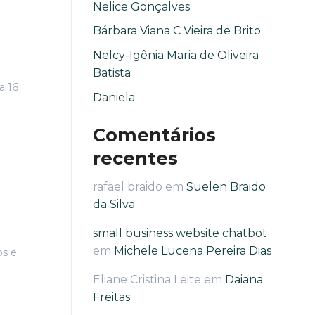
Nelice Gonçalves
Bárbara Viana C Vieira de Brito
Nelcy-Igênia Maria de Oliveira
Batista
a 16
Daniela
Comentários
recentes
rafael braido
em
Suelen Braido
da Silva
small business website chatbot
em
Michele Lucena Pereira Dias
os e
Eliane Cristina Leite
em
Daiana
Freitas