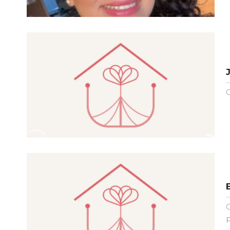
C
C
p