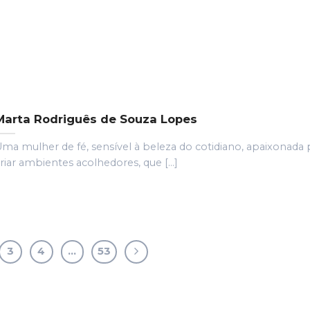
Marta Rodriguês de Souza Lopes
ma mulher de fé, sensível à beleza do cotidiano, apaixonada 
riar ambientes acolhedores, que [...]
3
4
…
53