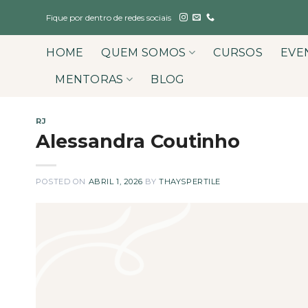
Skip
Fique por dentro de redes sociais
to
content
HOME
QUEM SOMOS
CURSOS
EVE
MENTORAS
BLOG
RJ
Alessandra Coutinho
POSTED ON
ABRIL 1, 2026
BY
THAYSPERTILE