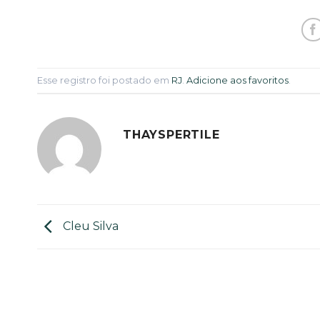
Esse registro foi postado em
RJ
.
Adicione aos favoritos
.
THAYSPERTILE
Cleu Silva