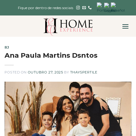
Skip
Fique por dentro de redes sociais
to
content
RJ
Ana Paula Martins Dsntos
POSTED ON
OUTUBRO 27, 2025
BY
THAYSPERTILE