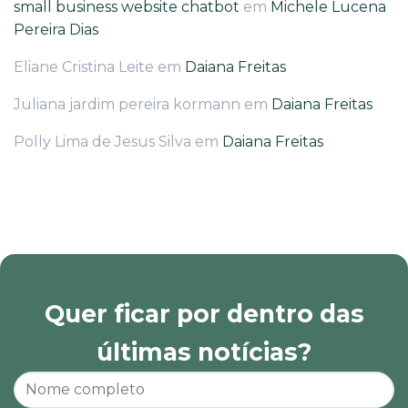
small business website chatbot
em
Michele Lucena
Pereira Dias
Eliane Cristina Leite
em
Daiana Freitas
Juliana jardim pereira kormann
em
Daiana Freitas
Polly Lima de Jesus Silva
em
Daiana Freitas
Quer ficar por dentro das
últimas notícias?