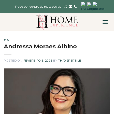
Skip
Fique por dentro de redes sociais
to
content
MG
Andressa Moraes Albino
POSTED ON
FEVEREIRO 5, 2026
BY
THAYSPERTILE