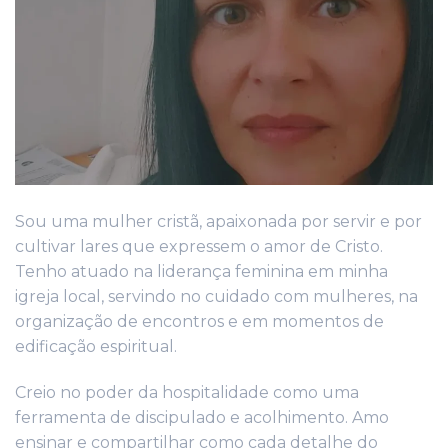
Sou uma mulher cristã, apaixonada por servir e por
cultivar lares que expressem o amor de Cristo.
Tenho atuado na liderança feminina em minha
igreja local, servindo no cuidado com mulheres, na
organização de encontros e em momentos de
edificação espiritual.
Creio no poder da hospitalidade como uma
ferramenta de discipulado e acolhimento. Amo
ensinar e compartilhar como cada detalhe do