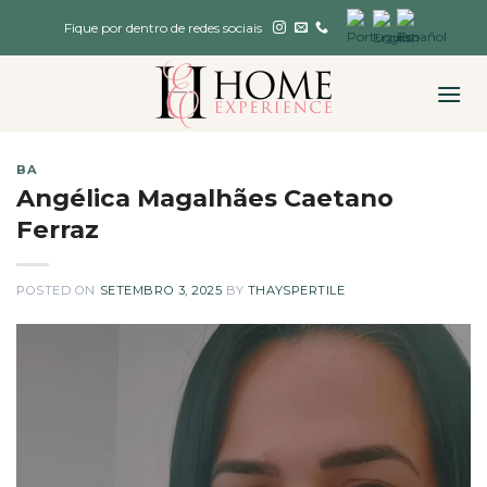
Skip
Fique por dentro de redes sociais
to
content
BA
Angélica Magalhães Caetano
Ferraz
POSTED ON
SETEMBRO 3, 2025
BY
THAYSPERTILE