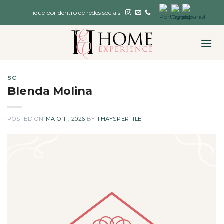
Skip
Fique por dentro de redes sociais
to
content
SC
Blenda Molina
POSTED ON
MAIO 11, 2026
BY
THAYSPERTILE