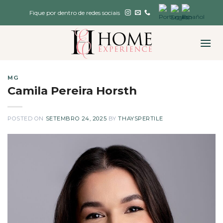
Skip
Fique por dentro de redes sociais
to
content
MG
Camila Pereira Horsth
POSTED ON
SETEMBRO 24, 2025
BY
THAYSPERTILE