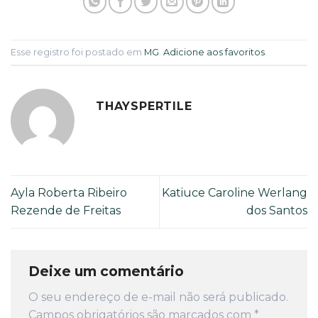
Esse registro foi postado em
MG
.
Adicione aos favoritos
.
THAYSPERTILE
Ayla Roberta Ribeiro
Katiuce Caroline Werlang
Rezende de Freitas
dos Santos
Deixe um comentário
O seu endereço de e-mail não será publicado.
Campos obrigatórios são marcados com
*