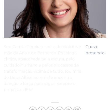
Sou Camila Pereira, esposa do Vinícius e
Curso:
mãe da Ana e do Bernardo. Psicóloga
presencial.
clínica, apaixonada pela escuta, pelo
cuidado humano e pelos processos de
transformação. Acima de tudo, sou filha
do Deus Altíssimo, e nEle encontro
direção e força para seguir sempre o
propósito dEle!