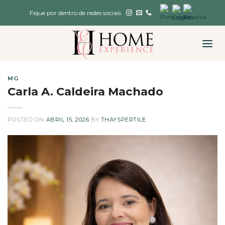
Skip
Fique por dentro de redes sociais
to
content
MG
Carla A. Caldeira Machado
POSTED ON
ABRIL 15, 2026
BY
THAYSPERTILE