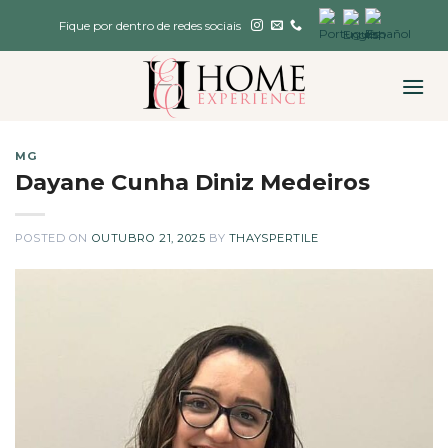
Skip
Fique por dentro de redes sociais
to
content
MG
Dayane Cunha Diniz Medeiros
POSTED ON
OUTUBRO 21, 2025
BY
THAYSPERTILE