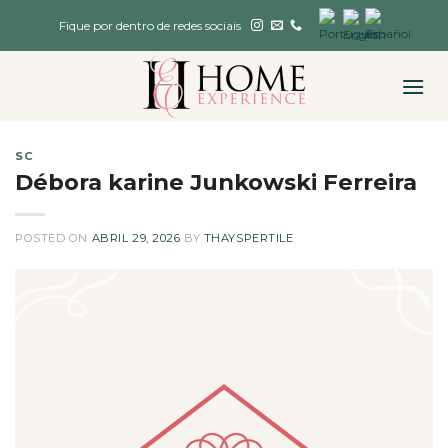
Skip
Fique por dentro de redes sociais
to
content
SC
Débora karine Junkowski Ferreira
POSTED ON
ABRIL 29, 2026
BY
THAYSPERTILE