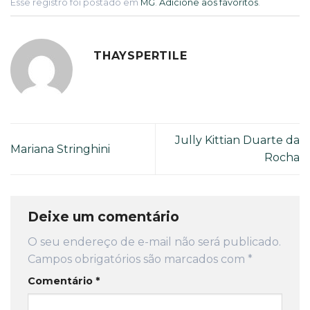
Esse registro foi postado em
MG
.
Adicione aos favoritos
.
THAYSPERTILE
Jully Kittian Duarte da
Mariana Stringhini
Rocha
Deixe um comentário
O seu endereço de e-mail não será publicado.
Campos obrigatórios são marcados com
*
Comentário
*