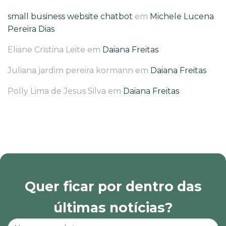
small business website chatbot
em
Michele Lucena
Pereira Dias
Eliane Cristina Leite
em
Daiana Freitas
Juliana jardim pereira kormann
em
Daiana Freitas
Polly Lima de Jesus Silva
em
Daiana Freitas
Quer ficar por dentro das
últimas notícias?