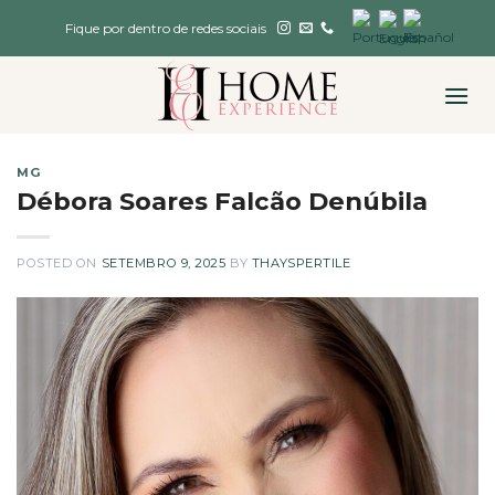
Skip
Fique por dentro de redes sociais
to
content
MG
Débora Soares Falcão Denúbila
POSTED ON
SETEMBRO 9, 2025
BY
THAYSPERTILE