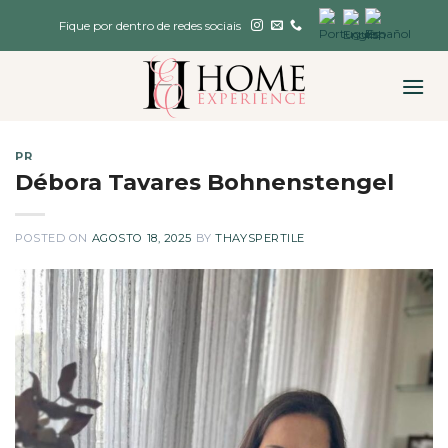
Skip
Fique por dentro de redes sociais
to
content
PR
Débora Tavares Bohnenstengel
POSTED ON
AGOSTO 18, 2025
BY
THAYSPERTILE