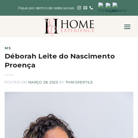
Skip
Fique por dentro de redes sociais
to
content
MS
Déborah Leite do Nascimento
Proença
POSTED ON
MARÇO 28, 2025
BY
THAYSPERTILE