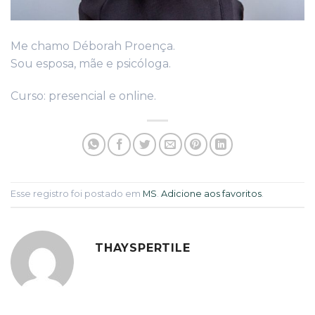
Me chamo Déborah Proença.
Sou esposa, mãe e psicóloga.
Curso: presencial e online.
Esse registro foi postado em
MS
.
Adicione aos favoritos
.
THAYSPERTILE