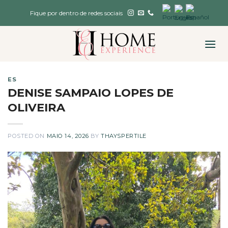
Skip
Fique por dentro de redes sociais
to
content
ES
DENISE SAMPAIO LOPES DE
OLIVEIRA
POSTED ON
MAIO 14, 2026
BY
THAYSPERTILE