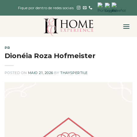
Skip
Fique por dentro de redes sociais
to
content
PR
Dionéia Roza Hofmeister
POSTED ON
MAIO 21, 2026
BY
THAYSPERTILE