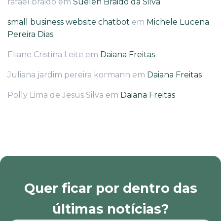
rafael braido
em
Suelen Braido da Silva
small business website chatbot
em
Michele Lucena
Pereira Dias
Eliane Cristina Leite
em
Daiana Freitas
Juliana jardim pereira kormann
em
Daiana Freitas
Polly Lima de Jesus Silva
em
Daiana Freitas
Quer ficar por dentro das
últimas notícias?