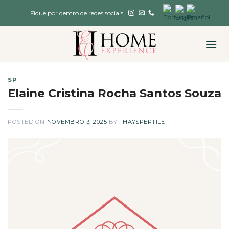
Skip
Fique por dentro de redes sociais
to
content
SP
Elaine Cristina Rocha Santos Souza
POSTED ON
NOVEMBRO 3, 2025
BY
THAYSPERTILE