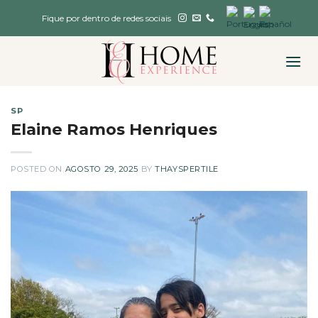
Skip
Fique por dentro de redes sociais
to
content
SP
Elaine Ramos Henriques
POSTED ON
AGOSTO 29, 2025
BY
THAYSPERTILE