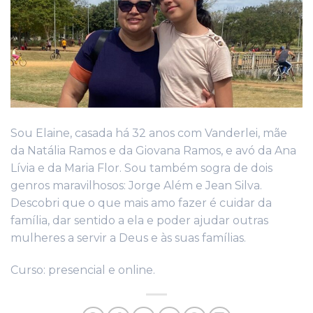
Sou Elaine, casada há 32 anos com Vanderlei, mãe
da Natália Ramos e da Giovana Ramos, e avó da Ana
Lívia e da Maria Flor. Sou também sogra de dois
genros maravilhosos: Jorge Além e Jean Silva.
Descobri que o que mais amo fazer é cuidar da
família, dar sentido a ela e poder ajudar outras
mulheres a servir a Deus e às suas famílias.
Curso: presencial e online.