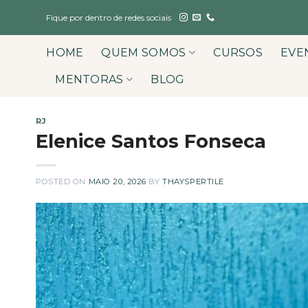
Skip
Fique por dentro de redes sociais
to
content
HOME
QUEM SOMOS
CURSOS
EVE
MENTORAS
BLOG
RJ
Elenice Santos Fonseca
POSTED ON
MAIO 20, 2026
BY
THAYSPERTILE