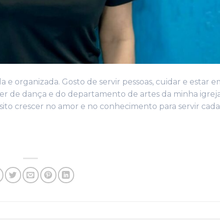
 e organizada. Gosto de servir pessoas, cuidar e estar e
 de dança e do departamento de artes da minha igreja
sito crescer no amor e no conhecimento para servir cada