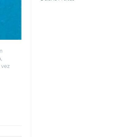
m
,
 vez