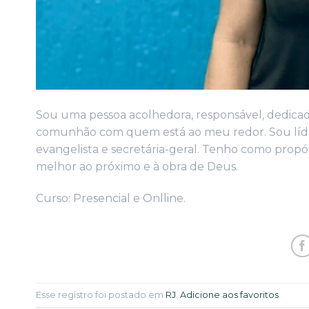
Sou uma pessoa acolhedora, responsável, dedicada
comunhão com quem está ao meu redor. Sou líder
evangelista e secretária-geral. Tenho como propó
melhor ao próximo e à obra de Deus.
Curso: Presencial e Onlline.
Esse registro foi postado em
RJ
.
Adicione aos favoritos
.