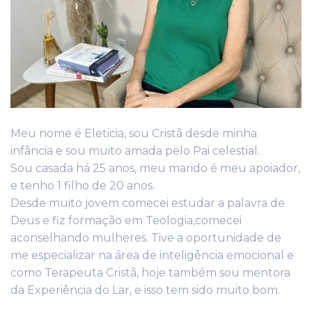
Meu nome é Eleticia, sou Cristã desde minha
infância e sou muito amada pelo Pai celestial.
Sou casada há 25 anos, meu marido é meu apoiador,
e tenho 1 filho de 20 anos.
Desde muito jovem comecei estudar a palavra de
Deus e fiz formação em Teologia,comecei
aconselhando mulheres. Tive a oportunidade de
me especializar na área de inteligência emocional e
como Terapeuta Cristã, hoje também sou mentora
da Experiência do Lar, e isso tem sido muito bom.