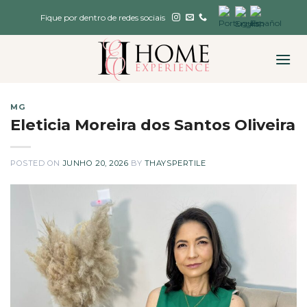
Skip
Fique por dentro de redes sociais
to
content
MG
Eleticia Moreira dos Santos Oliveira
POSTED ON
JUNHO 20, 2026
BY
THAYSPERTILE