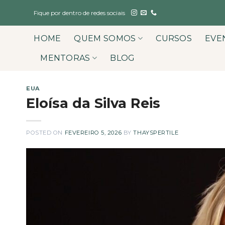
Skip
Fique por dentro de redes sociais
to
content
HOME
QUEM SOMOS
CURSOS
EVE
MENTORAS
BLOG
EUA
Eloísa da Silva Reis
POSTED ON
FEVEREIRO 5, 2026
BY
THAYSPERTILE