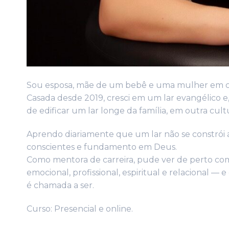
Sou esposa, mãe de um bebê e uma mulher em c
Casada desde 2019, cresci em um lar evangélico e,
de edificar um lar longe da família, em outra cul
Aprendo diariamente que um lar não se constrói
conscientes e fundamento em Deus.
Como mentora de carreira, pude ver de perto com
emocional, profissional, espiritual e relacional
é chamada a ser.
Curso: Presencial e online.