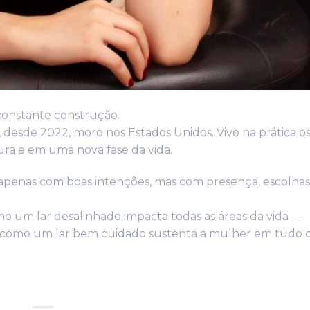
onstante construção.
 desde 2022, moro nos Estados Unidos. Vivo na prática os
tura e em uma nova fase da vida.
 apenas com boas intenções, mas com presença, escolhas
o um lar desalinhado impacta todas as áreas da vida —
 — e como um lar bem cuidado sustenta a mulher em tudo 