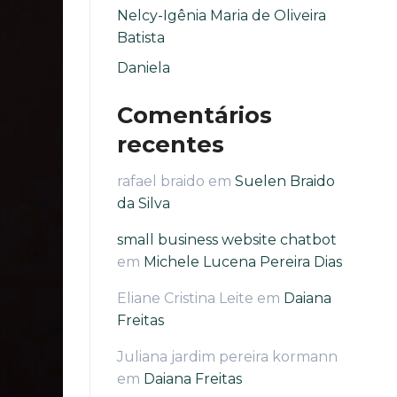
Nelcy-Igênia Maria de Oliveira
Batista
Daniela
Comentários
recentes
rafael braido
em
Suelen Braido
da Silva
small business website chatbot
em
Michele Lucena Pereira Dias
Eliane Cristina Leite
em
Daiana
Freitas
Juliana jardim pereira kormann
em
Daiana Freitas