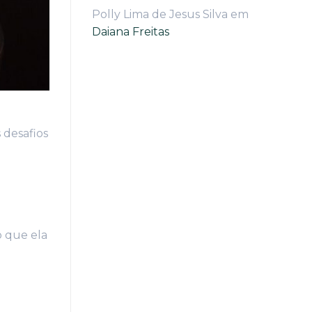
Polly Lima de Jesus Silva
em
Daiana Freitas
 desafios
o que ela