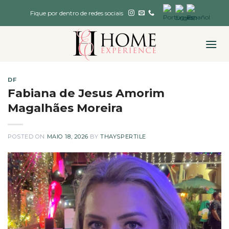
Skip
Fique por dentro de redes sociais
to
content
DF
Fabiana de Jesus Amorim
Magalhães Moreira
POSTED ON
MAIO 18, 2026
BY
THAYSPERTILE