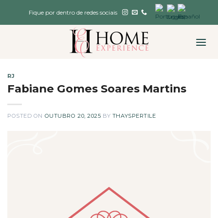
Skip
Fique por dentro de redes sociais
to
content
RJ
Fabiane Gomes Soares Martins
POSTED ON
OUTUBRO 20, 2025
BY
THAYSPERTILE