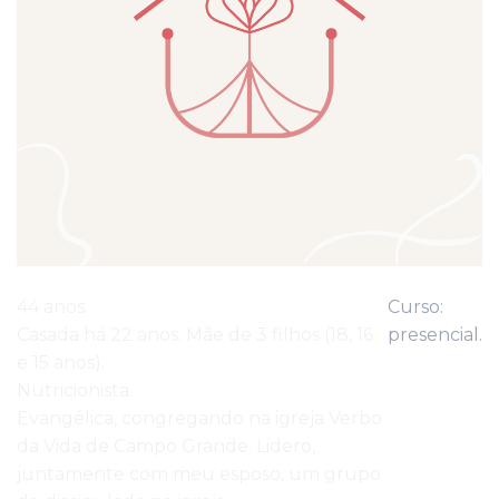
44 anos.
Curso:
Casada há 22 anos. Mãe de 3 filhos (18, 16
presencial.
e 15 anos).
Nutricionista.
Evangélica, congregando na igreja Verbo
da Vida de Campo Grande. Lidero,
juntamente com meu esposo, um grupo