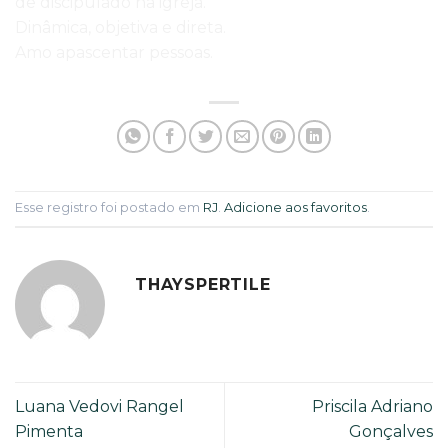
de discipulado na igreja.
Dinâmica, objetiva e direta.
Amo apascentar pessoas.
Esse registro foi postado em
RJ
.
Adicione aos favoritos
.
THAYSPERTILE
Luana Vedovi Rangel
Priscila Adriano
Pimenta
Gonçalves