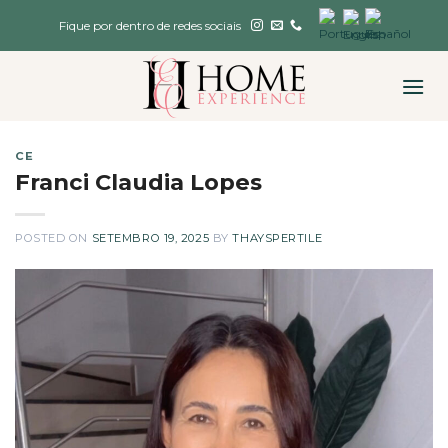
Skip
Fique por dentro de redes sociais
to
content
CE
Franci Claudia Lopes
POSTED ON
SETEMBRO 19, 2025
BY
THAYSPERTILE