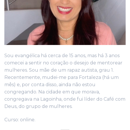
Sou evangélica há cerca de 15 anos, mas há 3 anos
comecei a sentir no coração o desejo de mentorear
mulheres. Sou mãe de um rapaz autista, grau 1.
Recentemente, mudei-me para Fortaleza (há um
mês) e, por conta disso, ainda não estou
congregando. Na cidade em que morava,
congregava na Lagoinha, onde fui líder do Café com
Deus, do grupo de mulheres.
Curso: online.