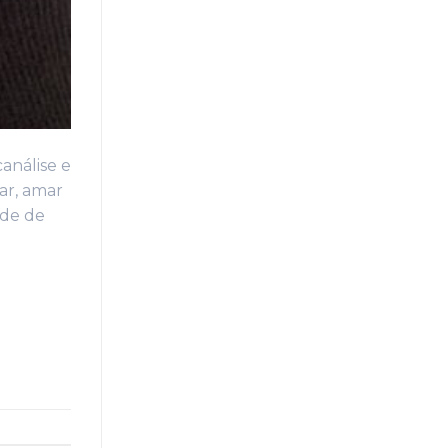
análise e
ar, amar
ade de