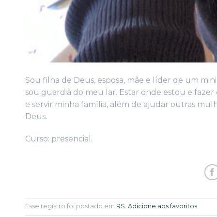
Sou filha de Deus, esposa, mãe e líder de um min
sou guardiã do meu lar. Estar onde estou e fazer
e servir minha família, além de ajudar outras mu
Deus.
Curso: presencial.
Esse registro foi postado em
RS
.
Adicione aos favoritos
.