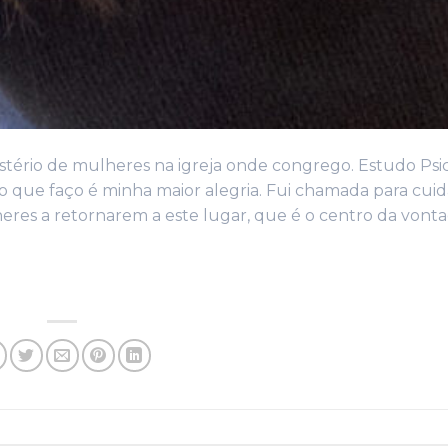
istério de mulheres na igreja onde congrego. Estudo Psic
 o que faço é minha maior alegria. Fui chamada para cuid
lheres a retornarem a este lugar, que é o centro da vont