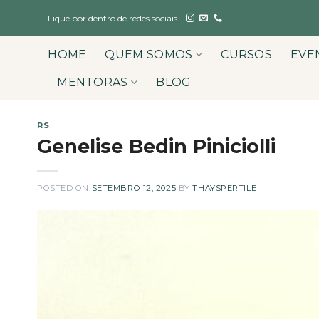
Skip
Fique por dentro de redes sociais
to
content
HOME
QUEM SOMOS
CURSOS
EVE
MENTORAS
BLOG
RS
Genelise Bedin Piniciolli
POSTED ON
SETEMBRO 12, 2025
BY
THAYSPERTILE