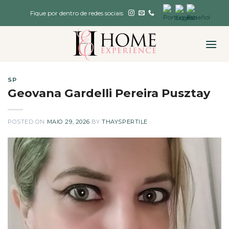
Skip
Fique por dentro de redes sociais
to
content
SP
Geovana Gardelli Pereira Pusztay
POSTED ON
MAIO 29, 2026
BY
THAYSPERTILE