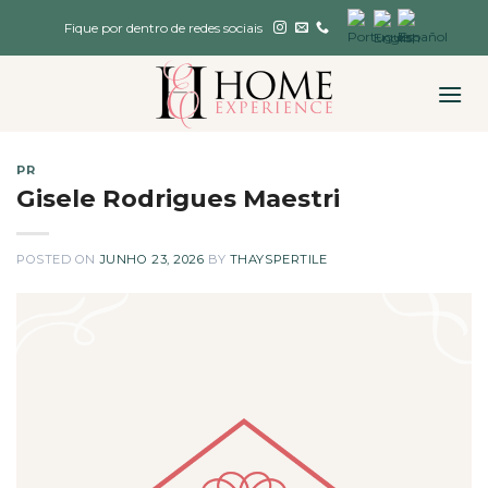
Skip
Fique por dentro de redes sociais
to
content
PR
Gisele Rodrigues Maestri
POSTED ON
JUNHO 23, 2026
BY
THAYSPERTILE