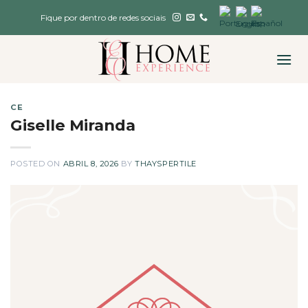
Skip
Fique por dentro de redes sociais
to
content
CE
Giselle Miranda
POSTED ON
ABRIL 8, 2026
BY
THAYSPERTILE