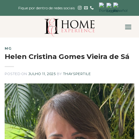
Skip
Fique por dentro de redes sociais
to
content
MG
Helen Cristina Gomes Vieira de Sá
POSTED ON
JULHO 11, 2025
BY
THAYSPERTILE