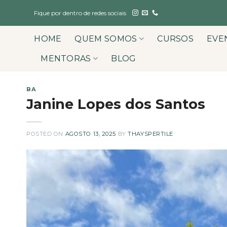
Skip
Fique por dentro de redes sociais
to
content
HOME
QUEM SOMOS
CURSOS
EVE
MENTORAS
BLOG
BA
Janine Lopes dos Santos
POSTED ON
AGOSTO 13, 2025
BY
THAYSPERTILE