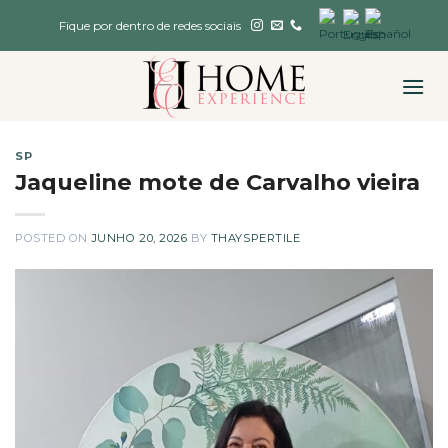
Skip
Fique por dentro de redes sociais
to
content
SP
Jaqueline mote de Carvalho vieira
POSTED ON
JUNHO 20, 2026
BY
THAYSPERTILE