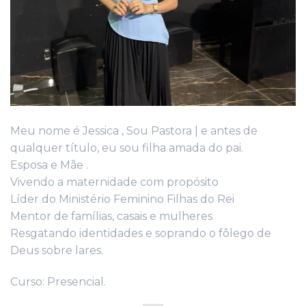
Meu nome é Jessica , Sou Pastora | e antes de
qualquer título, eu sou filha amada do pai.
Esposa e Mãe .
Vivendo a maternidade com propósito
Líder do Ministério Feminino Filhas do Rei
Mentor de famílias, casais e mulheres
Resgatando identidades e soprando o fôlego de
Deus sobre lares.
Curso: Presencial.