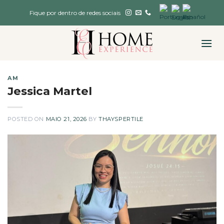
Skip
Fique por dentro de redes sociais
to
content
AM
Jessica Martel
POSTED ON
MAIO 21, 2026
BY
THAYSPERTILE