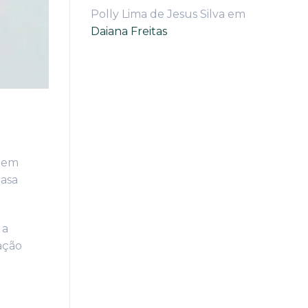
Polly Lima de Jesus Silva
em
Daiana Freitas
azem
casa
 a
ação