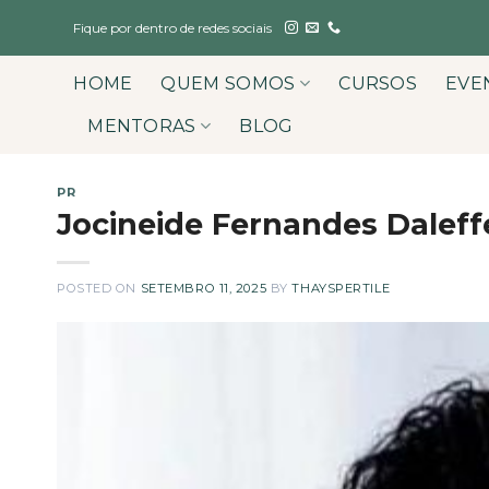
Skip
Fique por dentro de redes sociais
to
content
HOME
QUEM SOMOS
CURSOS
EVE
MENTORAS
BLOG
PR
Jocineide Fernandes Daleffe
POSTED ON
SETEMBRO 11, 2025
BY
THAYSPERTILE