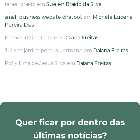
rafael braido
em
Suelen Braido da Silva
small business website chatbot
em
Michele Lucena
Pereira Dias
Eliane Cristina Leite
em
Daiana Freitas
Juliana jardim pereira kormann
em
Daiana Freitas
Polly Lima de Jesus Silva
em
Daiana Freitas
Quer ficar por dentro das
últimas notícias?