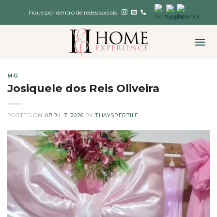
Skip
Fique por dentro de redes sociais
to
content
MG
Josiquele dos Reis Oliveira
POSTED ON
ABRIL 7, 2026
BY
THAYSPERTILE