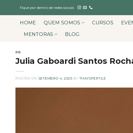
Skip
Fique por dentro de redes sociais
to
content
HOME
QUEM SOMOS
CURSOS
EVE
MENTORAS
BLOG
PR
Julia Gaboardi Santos Roch
POSTED ON
SETEMBRO 4, 2025
BY
THAYSPERTILE