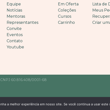
Equipe
Em Oferta
Lista de 
Notícias
Coleções
Meus Pe
Mentoras
Cursos
Recuper
Representantes
Carrinho
Criar um
Convite
Eventos
Contato
Youtube
• CNPJ 60.816.408/0001-68
enha a melhor experiência em nosso site. Se você continua a usar este 