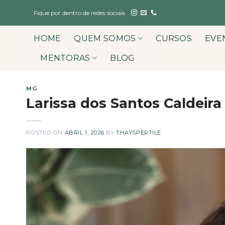
Skip
Fique por dentro de redes sociais
to
content
HOME
QUEM SOMOS
CURSOS
EVE
MENTORAS
BLOG
MG
Larissa dos Santos Caldeira
POSTED ON
ABRIL 1, 2026
BY
THAYSPERTILE