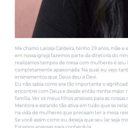
Me chamo Larissa Caldeira, tenho 29 anos, mãe e
em nossa igreja fazemos parte da diretoria do mi
realizamos tempos de mesa com mulheres e sou 
completamente apaixonada. Na qual eu vejo tant
ensinamentos que Deus deu a Devi.
Eu não sabia como era tão importante o signific
encontrei com Deus e desde então minha maior 
família. Ver os meus filhos ansiosos para as noss
Mentora e estando tão ativa em tudo que se rela
na vida de mulheres que precisam ter a mesa ressi
Se você assim como eu deseja que seu lar seja mo
Estamos ansiosas para conhecê-la