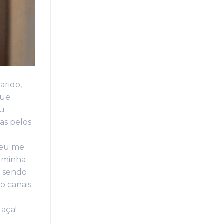
arido,
que
ou
as pelos
 eu me
a minha
r sendo
o canais
faça!