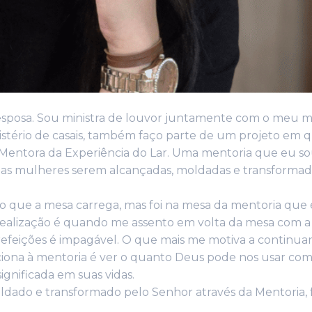
 esposa. Sou ministra de louvor juntamente com o meu m
nistério de casais, também faço parte de um projeto em 
Mentora da Experiência do Lar. Uma mentoria que eu s
as mulheres serem alcançadas, moldadas e transformad
ado que a mesa carrega, mas foi na mesa da mentoria que
realização é quando me assento em volta da mesa com 
as refeições é impagável. O que mais me motiva a continua
ciona à mentoria é ver o quanto Deus pode nos usar com
gnificada em suas vidas.
ldado e transformado pelo Senhor através da Mentoria, 