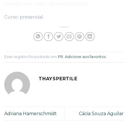
excede o de rubis.” (Provérbios 31:10)
Curso: presencial.
Esse registro foi postado em
PR
.
Adicione aos favoritos
.
THAYSPERTILE
Adriana Hamerschmidt
Cácia Souza Aguilar