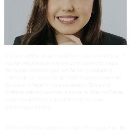
Olá, sou Letícia, apaixonada por cuidar do meu lar e
inspirar mulheres a viverem com propósito, paz e
harmonia. Acredito que um lar bem cuidado é
reflexo de um coração alinhado com os valores de
Deus e um lugar onde a presença d’Ele é real.
Minha missão é incentivar e apoiar outras mulheres
a criarem ambientes que transmitam amor,
segurança e alegria.
“Mulher virtuosa, quem a achará? O seu valor muito