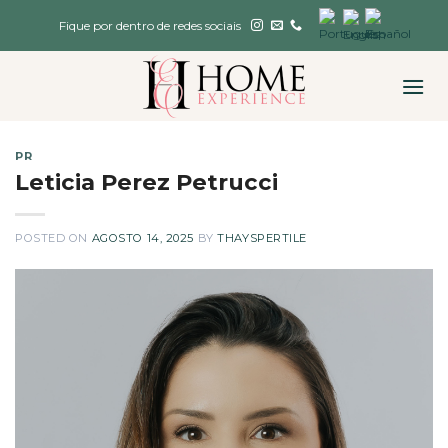
Skip
Fique por dentro de redes sociais
to
content
PR
Leticia Perez Petrucci
POSTED ON
AGOSTO 14, 2025
BY
THAYSPERTILE