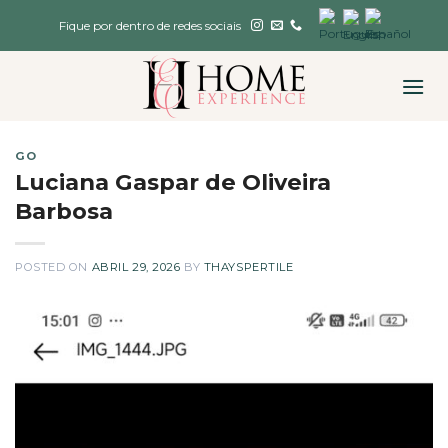
Skip
Fique por dentro de redes sociais
to
content
GO
Luciana Gaspar de Oliveira
Barbosa
POSTED ON
ABRIL 29, 2026
BY
THAYSPERTILE