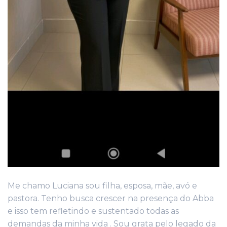
Me chamo Luciana sou filha, esposa, mãe, avó e
pastora. Tenho busca crescer na presença do Abba
e isso tem refletindo e sustentado todas as
demandas da minha vida . Sou grata pelo legado da