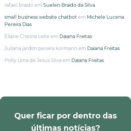
rafael braido
em
Suelen Braido da Silva
small business website chatbot
em
Michele Lucena
Pereira Dias
Eliane Cristina Leite
em
Daiana Freitas
Juliana jardim pereira kormann
em
Daiana Freitas
Polly Lima de Jesus Silva
em
Daiana Freitas
Quer ficar por dentro das
últimas notícias?