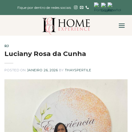
Skip
Fique por dentro de redes sociais
to
content
RJ
Luciany Rosa da Cunha
POSTED ON
JANEIRO 26, 2026
BY
THAYSPERTILE