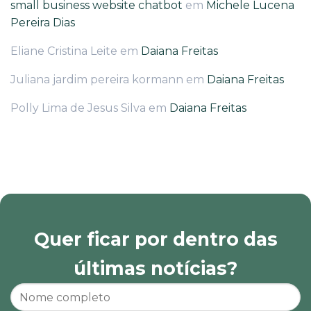
small business website chatbot
em
Michele Lucena
Pereira Dias
Eliane Cristina Leite
em
Daiana Freitas
Juliana jardim pereira kormann
em
Daiana Freitas
Polly Lima de Jesus Silva
em
Daiana Freitas
Quer ficar por dentro das
últimas notícias?