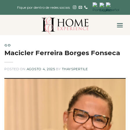
Skip
Fique por dentro de redes sociais
to
content
GO
Macicler Ferreira Borges Fonseca
POSTED ON
AGOSTO 4, 2025
BY
THAYSPERTILE