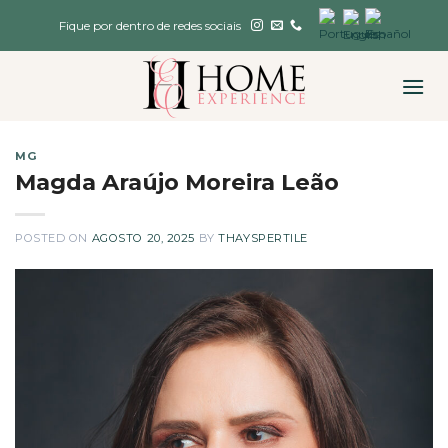
Skip
Fique por dentro de redes sociais
to
content
MG
Magda Araújo Moreira Leão
POSTED ON
AGOSTO 20, 2025
BY
THAYSPERTILE