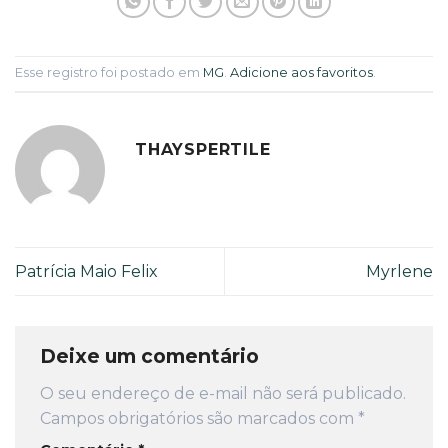
Esse registro foi postado em
MG
.
Adicione aos favoritos
.
THAYSPERTILE
Patrícia Maio Felix
Myrlene
Deixe um comentário
O seu endereço de e-mail não será publicado.
Campos obrigatórios são marcados com
*