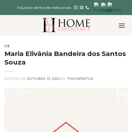
Skip
Fique por dentro de redes sociais
to
content
CE
Maria Elivânia Bandeira dos Santos
Souza
POSTED ON
OUTUBRO 31, 2025
BY
THAYSPERTILE