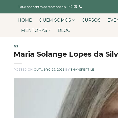
Skip
Fique por dentro de redes sociais
to
content
HOME
QUEM SOMOS
CURSOS
EVE
MENTORAS
BLOG
RS
Maria Solange Lopes da Sil
POSTED ON
OUTUBRO 27, 2025
BY
THAYSPERTILE