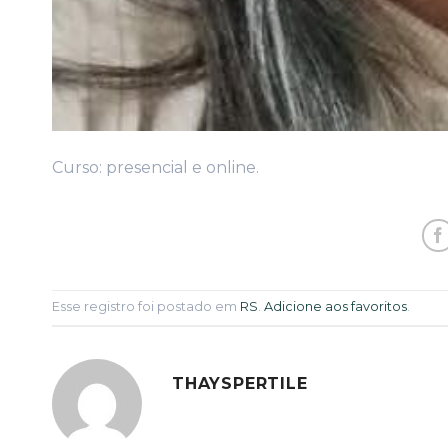
Curso: presencial e online.
Esse registro foi postado em
RS
.
Adicione aos favoritos
.
THAYSPERTILE