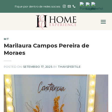
Skip
Fique por dentro de redes sociais
to
content
MT
Marilaura Campos Pereira de
Moraes
POSTED ON
SETEMBRO 17, 2025
BY
THAYSPERTILE