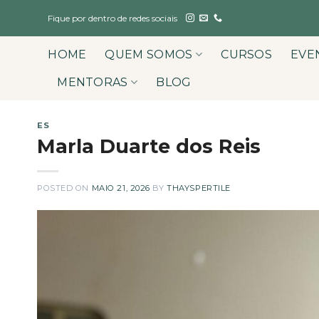
Skip
Fique por dentro de redes sociais
to
content
HOME
QUEM SOMOS
CURSOS
EVE
MENTORAS
BLOG
ES
Marla Duarte dos Reis
POSTED ON
MAIO 21, 2026
BY
THAYSPERTILE