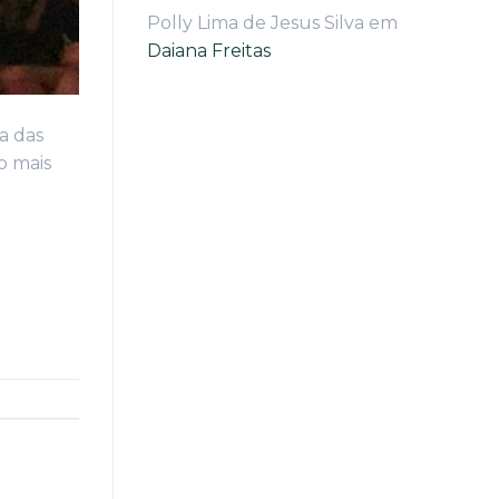
Polly Lima de Jesus Silva
em
Daiana Freitas
a das
o mais