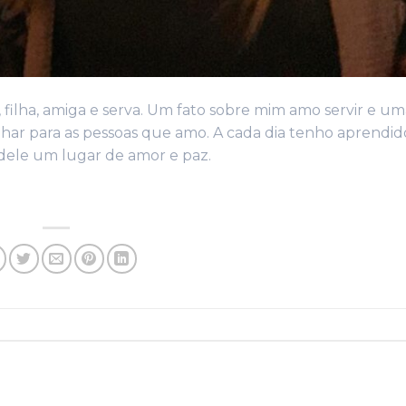
filha, amiga e serva. Um fato sobre mim amo servir e um
har para as pessoas que amo. A cada dia tenho aprendid
 dele um lugar de amor e paz.