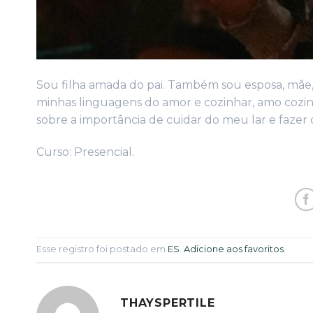
Sou filha amada do pai. Também sou esposa, mãe, 
minhas linguagens do amor e cozinhar, amo cozin
sobre a importância de cuidar do meu lar e fazer
Curso: Presencial.
Esse registro foi postado em
ES
.
Adicione aos favoritos
.
THAYSPERTILE