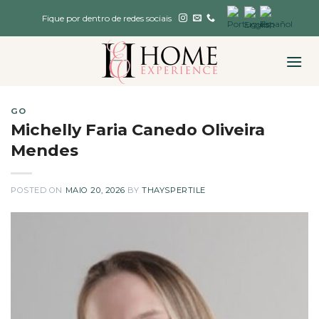
Skip
Fique por dentro de redes sociais
to
content
GO
Michelly Faria Canedo Oliveira
Mendes
POSTED ON
MAIO 20, 2026
BY
THAYSPERTILE