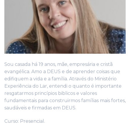
Sou casada há 19 anos, mãe, empresária e cristã
evangélica. Amo a DEUS e de aprender coisas que
edifiquem a vida e a família. Através do Ministério
Experiência do Lar, entendi o quanto é importante
resgatarmos princípios biblicos e valores
fundamentais para construirmos famílias mais fortes,
saudáveis e firmadas em DEUS.
Curso: Presencial.