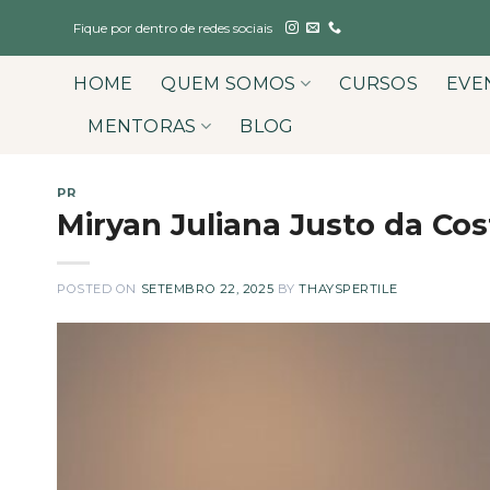
Skip
Fique por dentro de redes sociais
to
content
HOME
QUEM SOMOS
CURSOS
EVE
MENTORAS
BLOG
PR
Miryan Juliana Justo da Cos
POSTED ON
SETEMBRO 22, 2025
BY
THAYSPERTILE