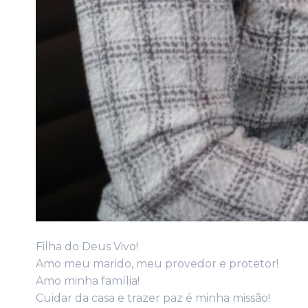
Filha do Deus Vivo!
Amo meu marido, meu provedor e protetor!
Amo minha família!
Cuidar da casa e trazer paz é minha missão!